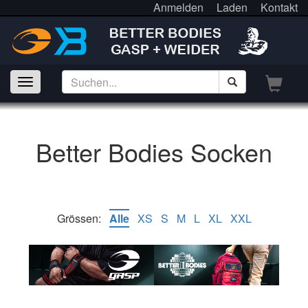
Anmelden
Laden
Kontakt
Better Bodies Socken
Grössen:
Alle
XS
S
M
L
XL
XXL